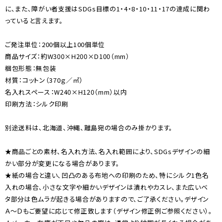
に、また、障がい者支援はSDGs目標の1・4・8・10・11・17の達成に関わ
っていると言えます。
ご発注単位：200個以上100個単位
商品サイズ：約W300×H200×D100（mm）
梱包形態：無包装
材質：コットン（370ｇ／㎡）
名入れスペース：W240×H120（mm）以内
印刷方法：シルク印刷
別途送料は、北海道、沖縄、離島宛の場合のみ掛かります。
★商品ごとの素材、名入れ方法、名入れ範囲により、SDGsデザインの細
かい部分が変更になる場合があります。
★紙の場合と違い、凹凸のある布地への印刷のため、特にシルク1色名
入れの場合、小さな文字や細かいデザインは潰れやカスレ、また広いベ
タ部分は色ムラが起きる場合がありますので、ご了承ください。デザイン
Ａ〜Ｄもご要望に応じて修正致します（デザイン修正例ご参照ください）。