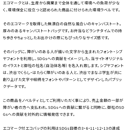
エコマークとは、生産から廃棄まで全体を通して環境への負荷が少な
く、環境保全に役立つと認められた商品に付けられた環境ラベルです。
そのエコマークを取得した無漂白の自然な風合いのキャンバストート。
厚みのあるキャンバストートバッグです。お弁当などランチタイムでの持
ち歩きやちょっとしたお出かけの際にもぴったりなサイズ感です。
そのバッグに、障がいのある人が描いた文字から生まれたフォント・シブ
ヤフォントを利用し、SDGsへの貢献をイメージした、当サイトオリジナル
のイラストと御社の社名（自治体名等）を名入れ致します。シブヤフォント
は、渋谷でくらし・はたらく障がいのある人と、渋谷でまなぶ学生が共に
創り上げた文字や絵柄をフォントやパターンとしてデザインしたパブリッ
クデータです。
この商品をノベルティとしてご利用いただく事により、売上金額の一部が
障がい者の方へ支払われ、SDGsへの貢献に繋がると同時に、御社のSD
Gsへの貢献を対外的に情報発信できます。
エコマーク付エコバッグの利用はSDGs目標の3・6・11・12・13の達成