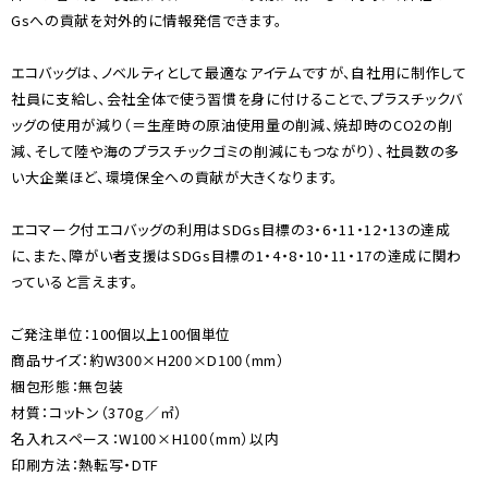
Gsへの貢献を対外的に情報発信できます。
エコバッグは、ノベルティとして最適なアイテムですが、自社用に制作して
社員に支給し、会社全体で使う習慣を身に付けることで、プラスチックバ
ッグの使用が減り（＝生産時の原油使用量の削減、焼却時のCO2の削
減、そして陸や海のプラスチックゴミの削減にもつながり）、社員数の多
い大企業ほど、環境保全への貢献が大きくなります。
エコマーク付エコバッグの利用はSDGs目標の3・6・11・12・13の達成
に、また、障がい者支援はSDGs目標の1・4・8・10・11・17の達成に関わ
っていると言えます。
ご発注単位：100個以上100個単位
商品サイズ：約W300×H200×D100（mm）
梱包形態：無包装
材質：コットン（370ｇ／㎡）
名入れスペース：W100×H100（mm）以内
印刷方法：熱転写・DTF