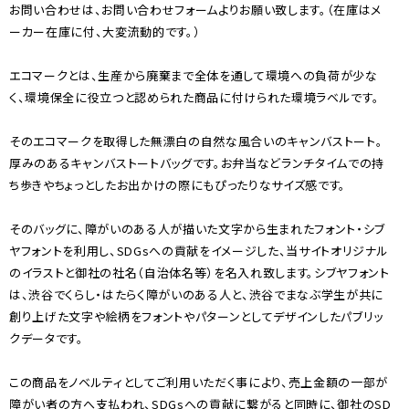
お問い合わせは、お問い合わせフォームよりお願い致します。（在庫はメ
ーカー在庫に付、大変流動的です。）
エコマークとは、生産から廃棄まで全体を通して環境への負荷が少な
く、環境保全に役立つと認められた商品に付けられた環境ラベルです。
そのエコマークを取得した無漂白の自然な風合いのキャンバストート。
厚みのあるキャンバストートバッグです。お弁当などランチタイムでの持
ち歩きやちょっとしたお出かけの際にもぴったりなサイズ感です。
そのバッグに、障がいのある人が描いた文字から生まれたフォント・シブ
ヤフォントを利用し、SDGsへの貢献をイメージした、当サイトオリジナル
のイラストと御社の社名（自治体名等）を名入れ致します。シブヤフォント
は、渋谷でくらし・はたらく障がいのある人と、渋谷でまなぶ学生が共に
創り上げた文字や絵柄をフォントやパターンとしてデザインしたパブリッ
クデータです。
この商品をノベルティとしてご利用いただく事により、売上金額の一部が
障がい者の方へ支払われ、SDGsへの貢献に繋がると同時に、御社のSD