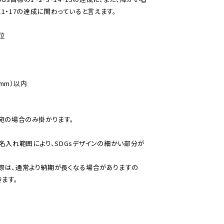
・11・17の達成に関わっていると言えます。
位
（mm）以内
宛の場合のみ掛かります。
名入れ範囲により、SDGsデザインの細かい部分が
際は、通常より納期が長くなる場合がありますの
ます。