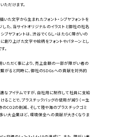
いただけます。
描いた文字から生まれたフォント・シブヤフォントを
ージした、当サイトオリジナルのイラストと御社の社名
。シブヤフォントは、渋谷でくらし・はたらく障がいの
に創り上げた文字や絵柄をフォントやパターンとし
す。
用いただく事により、売上金額の一部が障がい者の
に繋がると同時に、御社のSDGsへの貢献を対外的
最適なアイテムですが、自社用に制作して社員に支給
けることで、プラスチックバッグの使用が減り（＝生
のCO2の削減、そして陸や海のプラスチックゴミ
の多い大企業ほど、環境保全への貢献が大きくなりま
s目標の1・2・3・14・15の達成に、また、障がい者