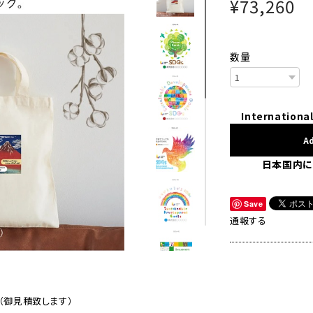
¥73,260
数量
International
Ad
日本国内に
Save
通報する
（御見積致します）