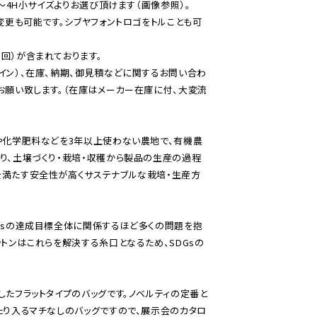
ズ〜4H小サイズよりお選び頂けます（画像参照）。
変更も可能です。シブヤフォントロゴをトルことも可
回）が含まれております。
イン）、在庫、納期、御見積などに関するお問い合わ
お願い致します。（在庫はメーカー在庫に付、大変流
や化学肥料などを3年以上使わない農地で、有機農
り、土壌づくり・栽培・収穫から製品の生産の過程
を満たす安全性が高くサステナブルな栽培・生産方
。
Gsの達成目標全体に関係するほど多くの問題を抱
ットンはこれらを解決する糸口となるため、SDGsの
したフラットタイプのバッグです。ノベルティの定番と
たり入るマチなしのバッグですので、展示会のカタロ