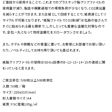
ど普段から使用することで、これまでのプラスチック製クリアファイルの
使用量が減り、製造や廃棄過程での環境負荷が少なくなり、CO2排出量
を減らすことができます。また古紙として回収することで、紙資源としてリ
サイクルが可能となります。 “紙製ファイルでCO2削減”は社員の皆さんで
すぐに始められる最も簡単で、しかしとっても重要な温暖化対策なので
す。全社一丸となって地球温暖化をスローダウンさせましょう。
また、ホテルや旅館などの客室に置いて、お客様にお部屋でお使い頂い
たり、ノベルティとしてお持ち帰り頂いても喜ばれます。
紙製クリアファイルの使用はSDGs目標の8・12・13・14・15の達成に関
わっていると言えます。
ご発注単位：500枚以上500枚単位
入数：50枚／箱
サイズ：220x310（mm）
封入書類サイズ：A4
紙質：FSC雲竜105g/㎡