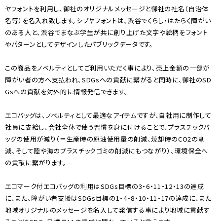
ヤフォントを利用し、御社のオリジナルメッセージと御社の社名（自治体
名等）を名入れ致します。シブヤフォントは、渋谷でくらし・はたらく障がい
のある人と、渋谷でまなぶ学生が共に創り上げた文字や絵柄をフォント
やパターンとしてデザインしたパブリックデータです。
この商品をノベルティとしてご利用いただく事により、売上金額の一部が
障がい者の方へ支払われ、SDGsへの貢献に繋がると同時に、御社のSD
Gsへの貢献を対外的に情報発信できます。
エコバッグは、ノベルティとして最適なアイテムですが、自社用に制作して
社員に支給し、会社全体で使う習慣を身に付けることで、プラスチックバ
ッグの使用が減り（＝生産時の原油使用量の削減、焼却時のCO2の削
減、そして陸や海のプラスチックゴミの削減にもつながり）、環境保全へ
の貢献に繋がります。
エコマーク付エコバッグの利用はSDGs目標の3・6・11・12・13の達成
に、また、障がい者支援はSDGs目標の1・4・8・10・11・17の達成に、また
地域オリジナルのメッセージを名入して発信する事により地域に貢献す