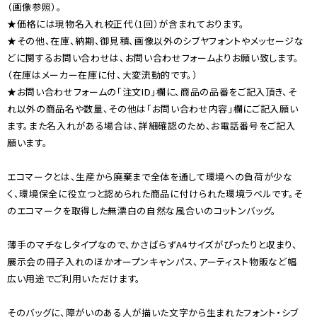
（画像参照）。
★価格には現物名入れ校正代（1回）が含まれております。
★その他、在庫、納期、御見積、画像以外のシブヤフォントやメッセージな
どに関するお問い合わせは、お問い合わせフォームよりお願い致します。
（在庫はメーカー在庫に付、大変流動的です。）
★お問い合わせフォームの「注文ID」欄に、商品の品番をご記入頂き、そ
れ以外の商品名や数量、その他は「お問い合わせ内容」欄にご記入願い
ます。また名入れがある場合は、詳細確認のため、お電話番号をご記入
願います。
エコマークとは、生産から廃棄まで全体を通して環境への負荷が少な
く、環境保全に役立つと認められた商品に付けられた環境ラベルです。そ
のエコマークを取得した無漂白の自然な風合いのコットンバッグ。
薄手のマチなしタイプなので、かさばらずA4サイズがぴったりと収まり、
展示会の冊子入れのほかオープンキャンパス、アーティスト物販など幅
広い用途でご利用いただけます。
そのバッグに、障がいのある人が描いた文字から生まれたフォント・シブ