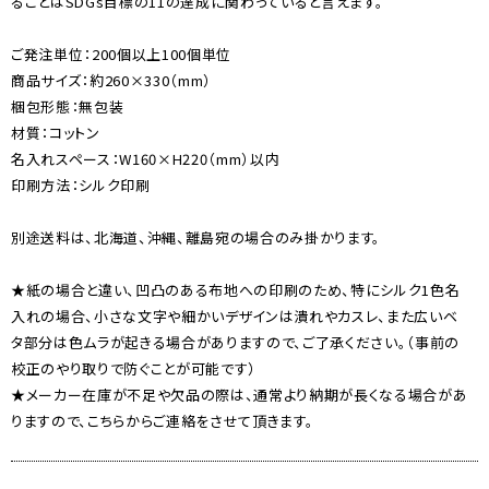
ることはSDGs目標の11の達成に関わっていると言えます。
ご発注単位：200個以上100個単位
商品サイズ：約260×330（mm）
梱包形態：無包装
材質：コットン
名入れスペース：W160×H220（mm）以内
印刷方法：シルク印刷
別途送料は、北海道、沖縄、離島宛の場合のみ掛かります。
★紙の場合と違い、凹凸のある布地への印刷のため、特にシルク1色名
入れの場合、小さな文字や細かいデザインは潰れやカスレ、また広いベ
タ部分は色ムラが起きる場合がありますので、ご了承ください。（事前の
校正のやり取りで防ぐことが可能です）
★メーカー在庫が不足や欠品の際は、通常より納期が長くなる場合があ
りますので、こちらからご連絡をさせて頂きます。