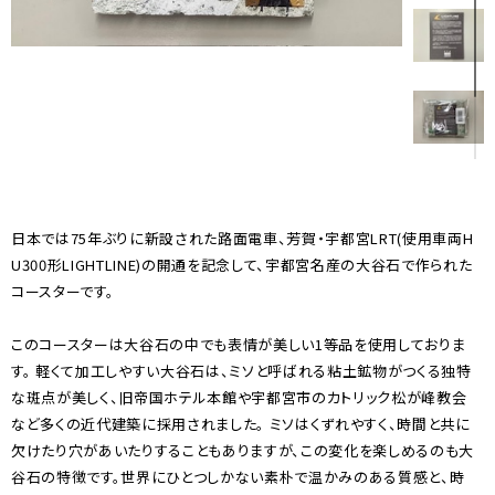
日本では75年ぶりに新設された路面電車、芳賀・宇都宮LRT(使用車両H
U300形LIGHTLINE)の開通を記念して、宇都宮名産の大谷石で作られた
コースターです。
このコースターは大谷石の中でも表情が美しい1等品を使用しておりま
す。 軽くて加工しやすい大谷石は、ミソと呼ばれる粘土鉱物がつくる独特
な斑点が美しく、旧帝国ホテル本館や宇都宮市のカトリック松が峰教会
など多くの近代建築に採用されました。 ミソはくずれやすく、時間と共に
欠けたり穴があいたりすることもありますが、この変化を楽しめるのも大
谷石の特徴です。世界にひとつしかない素朴で温かみのある質感と、時