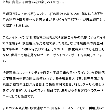
と共に変化する風合いをお楽しみください。
宇都宮市は、 “大谷石(おおやいし)”の産地であり、2018年には「地下迷
宮の秘密を探る旅〜大谷石文化が息づくまち宇都宮〜」が日本遺産とし
て認定されました。
またライトラインは地域新電力会社から「家庭ごみ等の焼却によるバイオ
マス発電」や「家庭用太陽光発電で余った電気」など地域由来の再生可
能エネルギーの供給を受けて運行しており、二酸化炭素（CO2）を排出し
ない、世界でも類を見ないゼロカーボントランスポートを実現していま
す。
持続可能なスマートシティを目指す宇都宮市のライトラインと、奈良時代
の下野国分寺建立時以来使われている伝統ある大谷石。世界各国から
視察が相次ぎ注目される日本の先端事例であるLRTと、クールな美しさ
を持つ宇都宮・大谷石のコラボ商品です。海外からのお客様へのスーベ
ニーとしても最適です。
またホテルや旅館、飲食店などで、実際にコースターとしてご利用頂いて